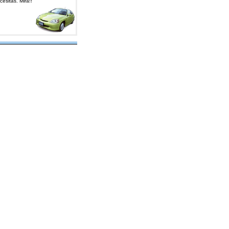
cesitas
.
Mira!!