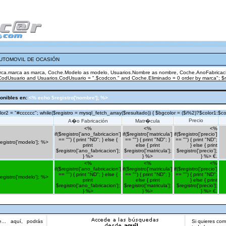
AUTOMOVIL DE OCASIÓN
marca.marca as marca, Coche.Modelo as modelo, Usuarios.Nombre as nombre, Coche.AnoFabricacio
suario and Usuarios.CodUsuario = ".$codcon." and Coche.Eliminado = 0 order by marca"; $resu
onibles en:
<% echo $registro['nombre']; %>
color2 = "#cccccc"; while($registro = mysql_fetch_array($resultado)) { $bgcolor = ($i%2)?$color1:$
Precio
A�o Fabricación
Matr�cula
<%
<%
<%
if($registro['ano_fabricacion']
if($registro['matricula']
if($registro['precio']
== "") { print "ND"; } else {
== "") { print "ND"; }
== "") { print "ND";
registro['modelo']; %>
print
else { print
} else { print
$registro['ano_fabricacion'];
$registro['matricula'];
$registro['precio'];
} %>
} %>
} %> €.
<%
<%
<%
if($registro['ano_fabricacion']
if($registro['matricula']
if($registro['precio']
== "") { print "ND"; } else {
== "") { print "ND"; }
== "") { print "ND";
registro['modelo']; %>
print
else { print
} else { print
$registro['ano_fabricacion'];
$registro['matricula'];
$registro['precio'];
} %>
} %>
} %> €.
... aquí, podrás
Si quieres co