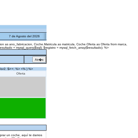
7 de Agosto del 2026
n as ano_fabricacion, Coche.Matricula as matricula, Coche.Oferta as Oferta from marca,
ltado = mysql_query($sql); $registro = mysql_fetch_array($resultado); %>
color2; $i++; %> <% } %>
Oferta
mprar un coche, aquí te damos