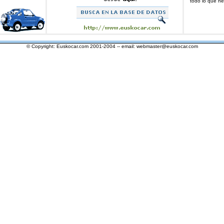
todo lo que ne
FDHFJ
© Copyright: Euskocar.com 2001-2004 -- email:
webmaster@euskocar.com