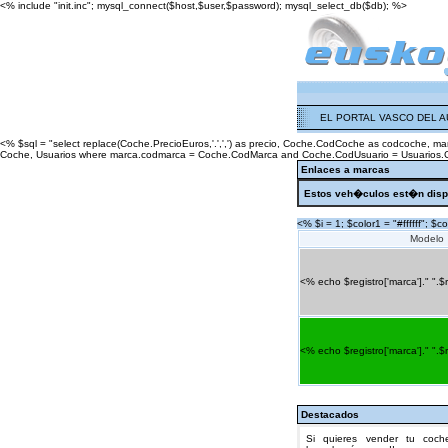
<% include "init.inc"; mysql_connect($host,$user,$password); mysql_select_db($db); %>
EL PORTAL VASCO DEL 
<% $sql = "select replace(Coche.PrecioEuros,'.',',') as precio, Coche.CodCoche as codcoche, 
Coche, Usuarios where marca.codmarca = Coche.CodMarca and Coche.CodUsuario = Usuarios.CodU
Enlaces a marcas
Estos veh�culos est�n disp
<% $i = 1; $color1 = "#ffffff"; $
Modelo
<% echo $registro['marca']." ".$
<% echo $registro['marca']." ".$
Destacados
Si quieres vender tu coche